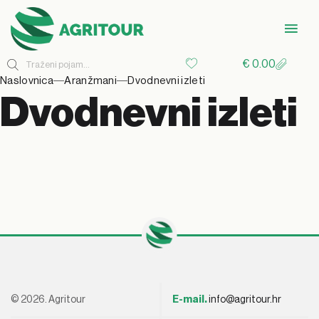
€
0.00
Naslovnica
Aranžmani
Dvodnevni izleti
Dvodnevni izleti
© 2026. Agritour
E-mail.
info@agritour.hr