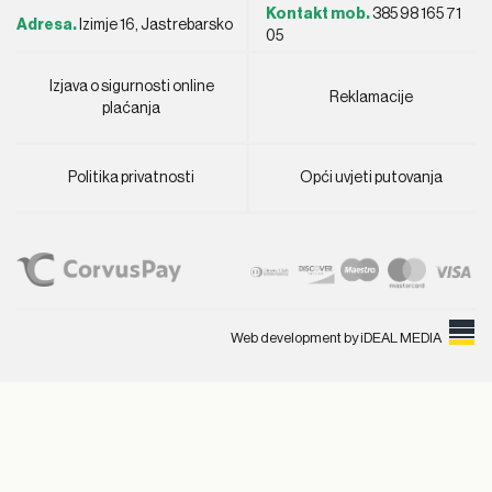
Kontakt mob.
385 98 165 71
Adresa.
Izimje 16, Jastrebarsko
05
Izjava o sigurnosti online
Reklamacije
plaćanja
Politika privatnosti
Opći uvjeti putovanja
Web development by
iDEAL MEDIA