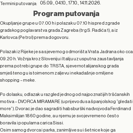
05.09., 04.10., 17.10., 14.11.2026.
Termini putovanja:
Program putovanja
Okupljanje grupe u 07.00 h i polazak u 07.10 h ispred zgrade
gradskog poglavarstva grada Zagreba (trg S. Radića 1), a iz
Karlovca (Petrol) prema dogovoru.
Polazak iz Rijeke je sa sjevernog odmorišta Vrata Jadrana oko cca
09.20 h. Vožnja kroz Sloveniju i Italiju uz usputna zaustavljanja
prema potrebi grupe do TRSTA, sjevernotalijanskog grada
smještenog u istoimenom zaljevu i nekadašnje omiljene
shopping – meke.
Po dolasku, odlazak u razgled jednog od najpoznatijih tršćanskih
motiva – DVORCA MIRAMARE (u prijevodu sa španjolskog ”gledati
more”). Dvorac je dao sagraditi habsburški nadvojvoda Ferdinand
Maksimilijan 1860 godine, a u njemu je svojevremeno često
boravila i popularna carica Sissi.
Osim samog dvorca i parka, zanimljive su i šetnice koje ga