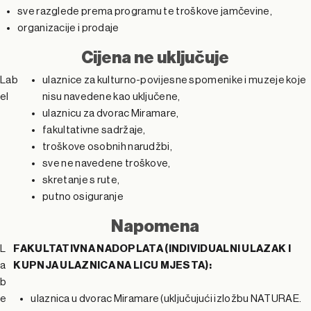
sve razglede prema programu te troškove jamčevine,
organizacije i prodaje
Cijena ne uključuje
Lab
ulaznice za kulturno-povijesne spomenike i muzeje koje
el
nisu navedene kao uključene,
ulaznicu za dvorac Miramare,
fakultativne sadržaje,
troškove osobnih narudžbi,
sve ne navedene troškove,
skretanje s rute,
putno osiguranje
Napomena
L
FAKULTATIVNA NADOPLATA (INDIVIDUALNI ULAZAK I
a
KUPNJA ULAZNICA NA LICU MJESTA):
b
e
ulaznica u dvorac Miramare (uključujući izložbu NATURAE.