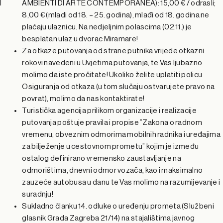
l
AMBIENTI DI ARTE CONTEMPORANEA): 15,00 € / odrasli;
8,00 € (mladi od 18. – 25. godina), mlađi od 18. godina ne
plaćaju ulaznicu. Na nedjeljnim polascima (02.11.) je
besplatan ulaz u dvorac Miramare!
Za otkaze putovanja od strane putnika vrijede otkazni
rokovi navedeni u Uvjetima putovanja, te Vas ljubazno
molimo da iste pročitate! Ukoliko želite uplatiti policu
Osiguranja od otkaza (u tom slučaju ostvarujete pravo na
povrat), molimo da nas kontaktirate!
Turistička agencija prilikom organizacije i realizacije
putovanja poštuje pravila i propise ”Zakona o radnom
vremenu, obveznim odmorima mobilnih radnika i uređajima
za bilježenje u cestovnom prometu” kojim je između
ostalog definirano vremensko zaustavljanje na
odmorištima, dnevni odmor vozača, kao i maksimalno
zauzeće autobusa u danu te Vas molimo na razumijevanje i
suradnju!
Sukladno članku 14. odluke o uređenju prometa (Službeni
glasnik Grada Zagreba 21/14) na stajalištima javnog