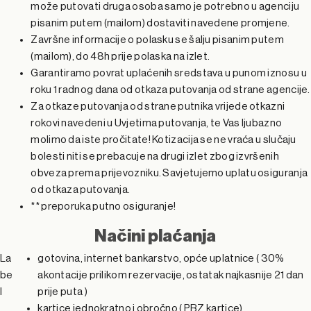
P
može putovati druga osoba samo je potrebno u agenciju
pisanim putem (mailom) dostaviti navedene promjene.
o
Završne informacije o polasku se šalju pisanim putem
(mailom), do 48h prije polaska na izlet.
s
Garantiramo povrat uplaćenih sredstava u punom iznosu u
P
roku 1 radnog dana od otkaza putovanja od strane agencije.
P
t
Za otkaze putovanja od strane putnika vrijede otkazni
V
o
rokovi navedeni u Uvjetima putovanja, te Vas ljubazno
V
o
oj
molimo da iste pročitate! Kotizacija se ne vraća u slučaju
ic
s
bolesti niti se prebacuje na drugi izlet zbog izvršenih
ic
s
n
e
t
obveza prema prijevozniku. Savjetujemo uplatu osiguranja
e
t
od otkaza putovanja.
oj
n
J
s
** preporuka putno osiguranje!
oj
n
n
z
Načini plaćanja
J
e
k
n
z
La
gotovina, internet bankarstvo, opće uplatnice ( 30%
J
a
s
J
a
s
e
d
a
be
akontacije prilikom rezervacije, ostatak najkasnije 21 dan
e
k
i
l
prije puta )
e
k
i
G
kartice jednokratno i obročno ( PBZ kartice)