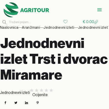
€
0.00
Naslovnica
Aranžmani
Jednodnevni izleti
Jednodnevni izlet 
Jednodnevni
izlet Trst i dvorac
Miramare
Jednodnevni izleti
Ocijenite
Facebook
Twitter
LinkedIn
Pinterest