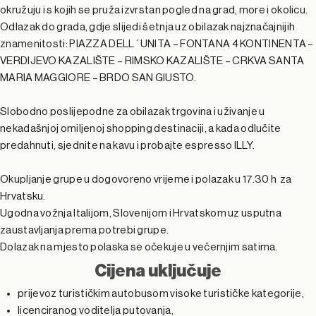
okružuju i s kojih se pruža izvrstan pogled na grad, more i okolicu.
Odlazak do grada, gdje slijedi šetnja uz obilazak najznačajnijih
znamenitosti: PIAZZA DELL´UNITA – FONTANA 4 KONTINENTA –
VERDIJEVO KAZALIŠTE – RIMSKO KAZALIŠTE – CRKVA SANTA
MARIA MAGGIORE – BRDO SAN GIUSTO.
Slobodno poslijepodne za obilazak trgovina i uživanje u
nekadašnjoj omiljenoj shopping destinaciji, a kada odlučite
predahnuti, sjednite na kavu i probajte espresso ILLY.
Okupljanje grupe u dogovoreno vrijeme i polazak u 17.30 h za
Hrvatsku.
Ugodna vožnja Italijom, Slovenijom i Hrvatskom uz usputna
zaustavljanja prema potrebi grupe.
Dolazak na mjesto polaska se očekuje u večernjim satima.
Cijena uključuje
prijevoz turističkim autobusom visoke turističke kategorije,
licenciranog voditelja putovanja,