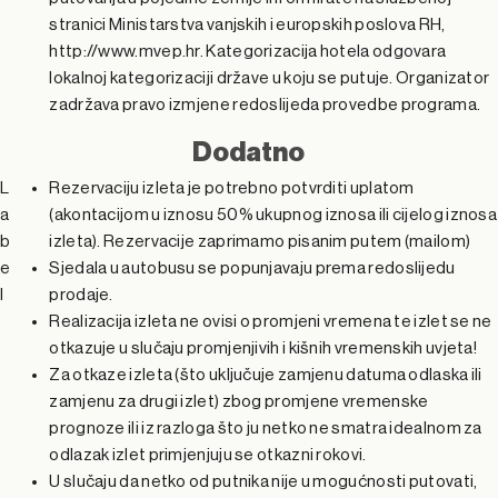
stranici Ministarstva vanjskih i europskih poslova RH,
http://www.mvep.hr. Kategorizacija hotela odgovara
lokalnoj kategorizaciji države u koju se putuje. Organizator
zadržava pravo izmjene redoslijeda provedbe programa.
Dodatno
L
Rezervaciju izleta je potrebno potvrditi uplatom
a
(akontacijom u iznosu 50% ukupnog iznosa ili cijelog iznosa
b
izleta). Rezervacije zaprimamo pisanim putem (mailom)
e
Sjedala u autobusu se popunjavaju prema redoslijedu
l
prodaje.
Realizacija izleta ne ovisi o promjeni vremena te izlet se ne
otkazuje u slučaju promjenjivih i kišnih vremenskih uvjeta!
Za otkaze izleta (što uključuje zamjenu datuma odlaska ili
zamjenu za drugi izlet) zbog promjene vremenske
prognoze ili iz razloga što ju netko ne smatra idealnom za
odlazak izlet primjenjuju se otkazni rokovi.
U slučaju da netko od putnika nije u mogućnosti putovati,