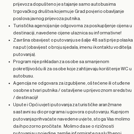
prijevoza dopušteno je stajanje samo autobusima
trgovačkog društva kojemu je Grad povjerio obavljanje
poslova javnog prijevoza putnika.
Turistička agencija nije odgovorna za poskupljenje cijena u
destinaciji, navedene cijene ulaznica su informativne!
Završna obavijest o putovanju se šalje 48 sati prije polaska
na put (obavijest o broju sjedala, imenu i kontaktu voditelja
putovanja).
Program nije prikladan za osobe sa smanjenom
pokretljivošću ili za osobe koje zahtijevaju korištenje WC u
autobusu.
Agencija ne odgovara za izgubljene, oštećene ili otuđene
osobne stvari putnika / ostavljene u prijevoznom sredstvu
/ destinaciji!
Upute i Opći uvjeti putovanja za turističke aranžmane
sastavni su dio programa i ugovora o putovanju. Kupnjom
putovanja prihvaćate navedene uvjete, stoga Vas molimo
da ih pozorno pročitate. Molimo da se o rizičnosti
putovanja u pojedine zemlje informirate na službenoj